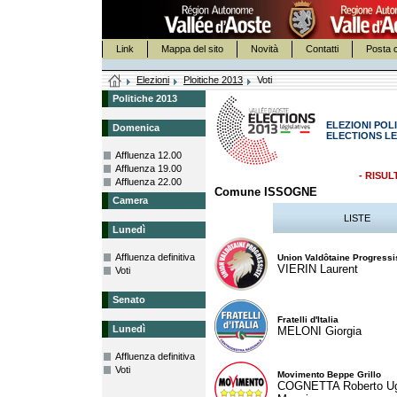
Link
Mappa del sito
Novità
Contatti
Posta c
Elezioni
Ploitiche 2013
Voti
Politiche 2013
ELEZIONI POLI
Domenica
ELECTIONS LE
Affluenza 12.00
Affluenza 19.00
- RISUL
Affluenza 22.00
Comune ISSOGNE
Camera
LISTE
Lunedì
Affluenza definitiva
Union Valdôtaine Progressi
VIERIN Laurent
Voti
Senato
Fratelli d'Italia
Lunedì
MELONI Giorgia
Affluenza definitiva
Voti
Movimento Beppe Grillo
COGNETTA Roberto U