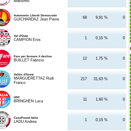
Massimo
Autonomie Liberté Democratie
68
9,91 %
0
GUICHARDAZ Jean Pierre
Val d'Outa
1
0,15 %
0
CAMPION Eros
Fare per fermare il declino
12
1,75 %
0
BUILLET Fabrizio
Vallée d'Aoste
MARGUERETTAZ Rudi
217
31,63 %
0
Franco
UDC
11
1,60 %
0
BRINGHEN Luca
CasaPound Italia
1
0,15 %
0
LADU Andrea