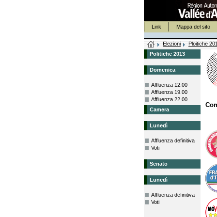
Link
Mappa del sito
Elezioni
Ploitiche 20
Politiche 2013
Domenica
Affluenza 12.00
Affluenza 19.00
Affluenza 22.00
Co
Camera
Lunedì
Affluenza definitiva
Voti
Senato
Lunedì
Affluenza definitiva
Voti