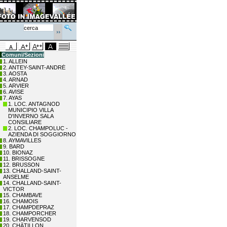
Comuni/Sezioni
1. ALLEIN
2. ANTEY-SAINT-ANDRÉ
3. AOSTA
4. ARNAD
5. ARVIER
6. AVISE
7. AYAS
1. LOC. ANTAGNOD
MUNICIPIO VILLA
D'INVERNO SALA
CONSILIARE
2. LOC. CHAMPOLUC -
AZIENDA DI SOGGIORNO
8. AYMAVILLES
9. BARD
10. BIONAZ
11. BRISSOGNE
12. BRUSSON
13. CHALLAND-SAINT-
ANSELME
14. CHALLAND-SAINT-
VICTOR
15. CHAMBAVE
16. CHAMOIS
17. CHAMPDEPRAZ
18. CHAMPORCHER
19. CHARVENSOD
20. CHÂTILLON