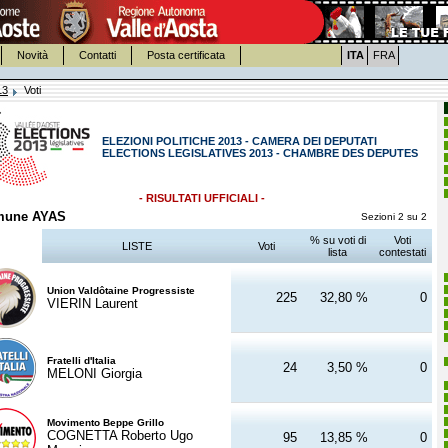
Novità
Contatti
Posta certificata
ITA
FRA
13
Voti
ELEZIONI POLITICHE 2013 - CAMERA DEI DEPUTATI
ELECTIONS LEGISLATIVES 2013 - CHAMBRE DES DEPUTES
- RISULTATI UFFICIALI -
mune AYAS
Sezioni 2 su 2
% su voti di
Voti
LISTE
Voti
lista
contestati
Union Valdôtaine Progressiste
225
32,80 %
0
VIERIN Laurent
Fratelli d'Italia
24
3,50 %
0
MELONI Giorgia
Movimento Beppe Grillo
COGNETTA Roberto Ugo
95
13,85 %
0