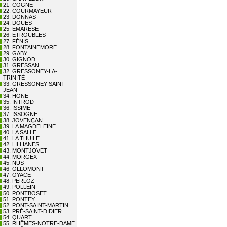
21. COGNE
22. COURMAYEUR
23. DONNAS
24. DOUES
25. EMARÈSE
26. ETROUBLES
27. FÉNIS
28. FONTAINEMORE
29. GABY
30. GIGNOD
31. GRESSAN
32. GRESSONEY-LA-
TRINITÉ
33. GRESSONEY-SAINT-
JEAN
34. HÔNE
35. INTROD
36. ISSIME
37. ISSOGNE
38. JOVENÇAN
39. LA MAGDELEINE
40. LA SALLE
41. LA THUILE
42. LILLIANES
43. MONTJOVET
44. MORGEX
45. NUS
46. OLLOMONT
47. OYACE
48. PERLOZ
49. POLLEIN
50. PONTBOSET
51. PONTEY
52. PONT-SAINT-MARTIN
53. PRÉ-SAINT-DIDIER
54. QUART
55. RHÊMES-NOTRE-DAME