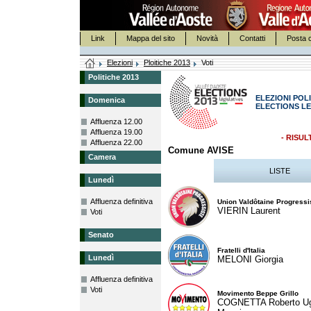
Link
Mappa del sito
Novità
Contatti
Posta c
Elezioni
Ploitiche 2013
Voti
Politiche 2013
ELEZIONI POLI
Domenica
ELECTIONS LE
Affluenza 12.00
Affluenza 19.00
- RISUL
Affluenza 22.00
Comune AVISE
Camera
LISTE
Lunedì
Affluenza definitiva
Union Valdôtaine Progressi
VIERIN Laurent
Voti
Senato
Fratelli d'Italia
Lunedì
MELONI Giorgia
Affluenza definitiva
Voti
Movimento Beppe Grillo
COGNETTA Roberto U