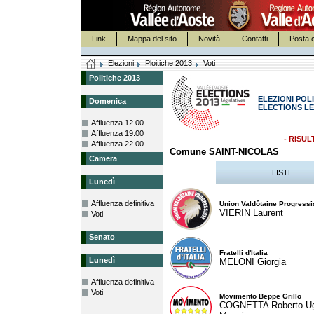
Link
Mappa del sito
Novità
Contatti
Posta c
Elezioni
Ploitiche 2013
Voti
Politiche 2013
ELEZIONI POLI
Domenica
ELECTIONS LE
Affluenza 12.00
Affluenza 19.00
- RISUL
Affluenza 22.00
Comune SAINT-NICOLAS
Camera
LISTE
Lunedì
Affluenza definitiva
Union Valdôtaine Progressi
VIERIN Laurent
Voti
Senato
Fratelli d'Italia
Lunedì
MELONI Giorgia
Affluenza definitiva
Voti
Movimento Beppe Grillo
COGNETTA Roberto U