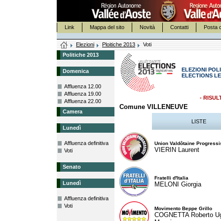
Link
Mappa del sito
Novità
Contatti
Posta c
Elezioni
Ploitiche 2013
Voti
Politiche 2013
ELEZIONI POLI
Domenica
ELECTIONS LE
Affluenza 12.00
Affluenza 19.00
- RISUL
Affluenza 22.00
Comune VILLENEUVE
Camera
LISTE
Lunedì
Affluenza definitiva
Union Valdôtaine Progressi
VIERIN Laurent
Voti
Senato
Fratelli d'Italia
Lunedì
MELONI Giorgia
Affluenza definitiva
Voti
Movimento Beppe Grillo
COGNETTA Roberto U