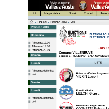
Link
Mappa del sito
Novità
Contatti
Posta c
Elezioni
Ploitiche 2013
Voti
Politiche 2013
ELEZIONI POLI
Domenica
ELECTIONS LE
Affluenza 12.00
Affluenza 19.00
- RISUL
Affluenza 22.00
Comune VILLENEUVE
Camera
Sezione 1 - MUNICIPIO - SALA CONSILI
LISTE
Lunedì
Affluenza definitiva
Union Valdôtaine Progressi
Voti
VIERIN Laurent
Senato
Lunedì
Fratelli d'Italia
MELONI Giorgia
Affluenza definitiva
Voti
Movimento Beppe Grillo
COGNETTA Roberto U