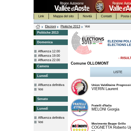
Link
Mappa del sito
Novità
Contatti
Posta c
Elezioni
Ploitiche 2013
Voti
Politiche 2013
ELEZIONI POLI
Domenica
ELECTIONS LE
Affluenza 12.00
Affluenza 19.00
- RISUL
Affluenza 22.00
Comune OLLOMONT
Camera
LISTE
Lunedì
Affluenza definitiva
Union Valdôtaine Progressi
VIERIN Laurent
Voti
Senato
Fratelli d'Italia
Lunedì
MELONI Giorgia
Affluenza definitiva
Voti
Movimento Beppe Grillo
COGNETTA Roberto U