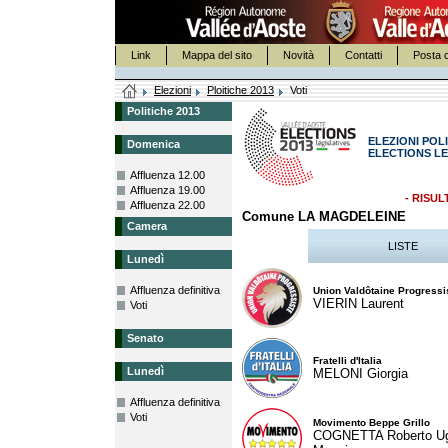
Link
Mappa del sito
Novità
Contatti
Posta c
Elezioni
Ploitiche 2013
Voti
Politiche 2013
ELEZIONI POLI
Domenica
ELECTIONS LE
Affluenza 12.00
Affluenza 19.00
- RISUL
Affluenza 22.00
Comune LA MAGDELEINE
Camera
LISTE
Lunedì
Affluenza definitiva
Union Valdôtaine Progressi
VIERIN Laurent
Voti
Senato
Fratelli d'Italia
Lunedì
MELONI Giorgia
Affluenza definitiva
Voti
Movimento Beppe Grillo
COGNETTA Roberto U