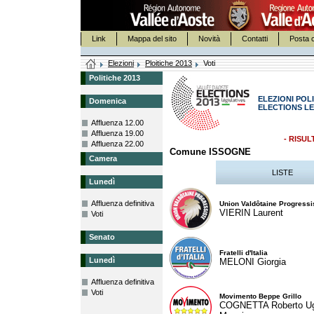
Link
Mappa del sito
Novità
Contatti
Posta c
Elezioni
Ploitiche 2013
Voti
Politiche 2013
ELEZIONI POLI
Domenica
ELECTIONS LE
Affluenza 12.00
Affluenza 19.00
- RISUL
Affluenza 22.00
Comune ISSOGNE
Camera
LISTE
Lunedì
Affluenza definitiva
Union Valdôtaine Progressi
VIERIN Laurent
Voti
Senato
Fratelli d'Italia
Lunedì
MELONI Giorgia
Affluenza definitiva
Voti
Movimento Beppe Grillo
COGNETTA Roberto U