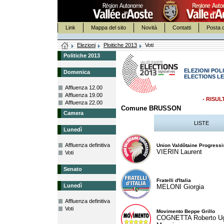
Link
Mappa del sito
Novità
Contatti
Posta c
Elezioni
Ploitiche 2013
Voti
Politiche 2013
ELEZIONI POLI
Domenica
ELECTIONS LE
Affluenza 12.00
Affluenza 19.00
- RISUL
Affluenza 22.00
Comune BRUSSON
Camera
LISTE
Lunedì
Affluenza definitiva
Union Valdôtaine Progressi
VIERIN Laurent
Voti
Senato
Fratelli d'Italia
Lunedì
MELONI Giorgia
Affluenza definitiva
Voti
Movimento Beppe Grillo
COGNETTA Roberto U