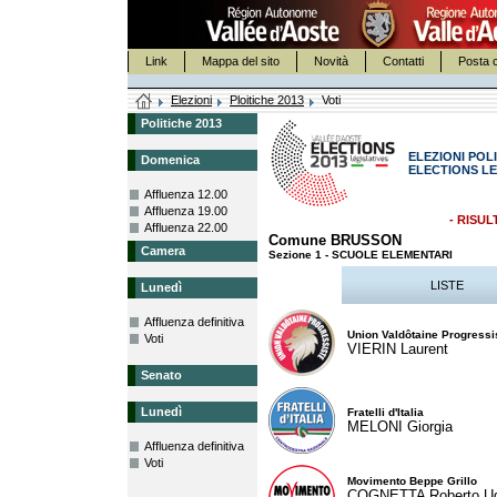
Link
Mappa del sito
Novità
Contatti
Posta c
Elezioni
Ploitiche 2013
Voti
Politiche 2013
ELEZIONI POLI
Domenica
ELECTIONS LE
Affluenza 12.00
Affluenza 19.00
- RISUL
Affluenza 22.00
Comune BRUSSON
Camera
Sezione 1 - SCUOLE ELEMENTARI
LISTE
Lunedì
Affluenza definitiva
Union Valdôtaine Progressi
Voti
VIERIN Laurent
Senato
Lunedì
Fratelli d'Italia
MELONI Giorgia
Affluenza definitiva
Voti
Movimento Beppe Grillo
COGNETTA Roberto U