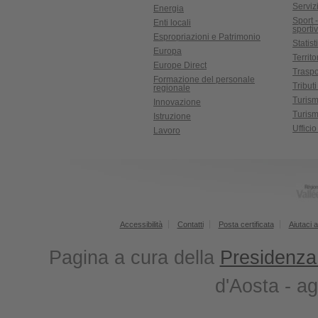
Serviz
Energia
Sport 
Enti locali
sporti
Espropriazioni e Patrimonio
Statist
Europa
Territ
Europe Direct
Traspo
Formazione del personale
Tributi
regionale
Turis
Innovazione
Turism
Istruzione
Uffici
Lavoro
Accessibilità
Contatti
Posta certificata
Aiutaci a
Pagina a cura della
Presidenza
d'Aosta - a