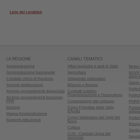
Liste dei candidati
LA REGIONE
CANALI TEMATICI
Amministrazione
Affari legislativi e aiuti di Stato
Meteo 
Amministrazione trasparente
Agricoltura
NUVV -
degli 
Comitato Unico di Garanzia
Artigianato valdostano
Opere
Archivio deliberazioni
Bilancio e finanze
Politic
Archivio provvedimenti dirigenziali
Contratti pubblici,
Programmazione e Osservatorio
Politic
Archivio provvedimenti funzionari
PPR
Cooperazione allo sviluppo
PNRR
Elezioni
Corpo Forestale della Valle
Portal
d'Aosta
artigi
Mappa Amministrazione
Corpo Valdostano dei Vigili del
Protez
Rapporti istituzionali
fuoco
Risors
Cultura
Sanità
CUS - Centrale Unica del
Servizi
Soccorso