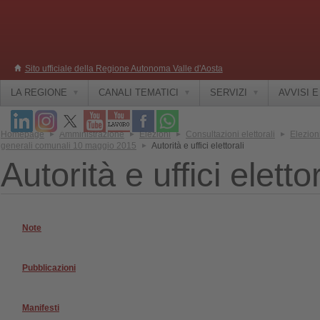
Sito ufficiale della Regione Autonoma Valle d'Aosta
LA REGIONE
CANALI TEMATICI
SERVIZI
AVVISI 
Homepage
Amministrazione
Elezioni
Consultazioni elettorali
Elezion
generali comunali 10 maggio 2015
Autorità e uffici elettorali
Autorità e uffici elettor
Note
Pubblicazioni
Manifesti