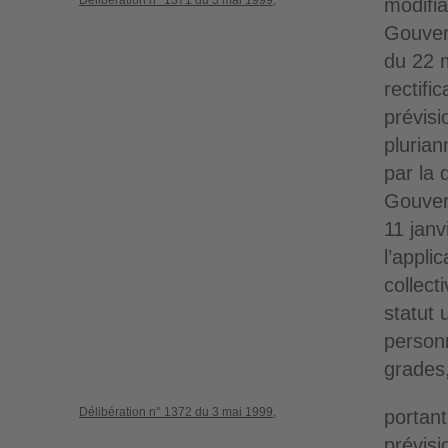
Délibération n° 1371 du 3 mai 1999,
modifia
Gouver
du 22 
rectifi
prévisi
pluria
par la 
Gouver
11 janv
l’appli
collect
statut 
person
grades
Délibération n° 1372 du 3 mai 1999,
portant
prévisi