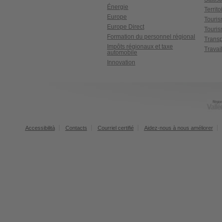
Énergie
Territ
Europe
Touri
Europe Direct
Touris
Formation du personnel régional
Transp
Impôts régionaux et taxe
Travai
automobile
Innovation
Accessibilità
Contacts
Courriel certifié
Aidez-nous à nous améliorer