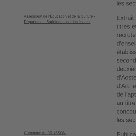
les sec
Assessorat de l’Éducation et de la Culture -
Extrait
Département Surintendance des écoles.
titres 
recrut
d’ense
établis
second
deuxiè
d’Aoste
d’Art, 
de l’ap
au titr
concou
les sec
Commune de BRUSSON.
Publica