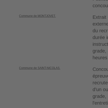
concou
Commune de MONTJOVET.
Extrait
extern
du rec
durée 
instruc
grade, 
heures
Commune de SAINT-NICOLAS.
Concour
épreuv
recrute
d’un ou
grade, 
l’entret