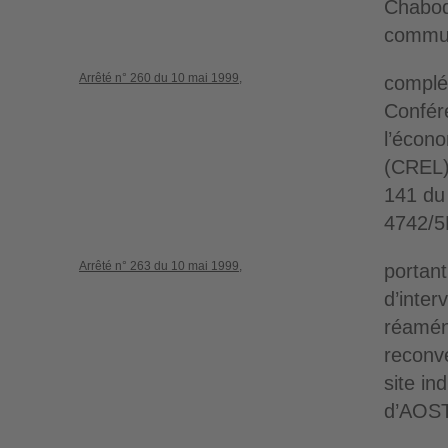
Chabode
commu
Arrêté n° 260 du 10 mai 1999,
complét
Confér
l’écono
(CREL) 
141 du 
4742/5
Arrêté n° 263 du 10 mai 1999,
portant
d’inter
réamén
reconv
site in
d’AOS