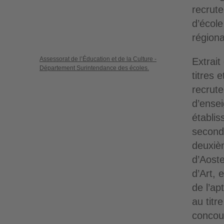
recrut
d’école
régiona
Assessorat de l’Éducation et de la Culture -
Extrait
Département Surintendance des écoles.
titres 
recrut
d’ense
établis
second
deuxiè
d’Aoste
d’Art, 
de l’ap
au titr
concou