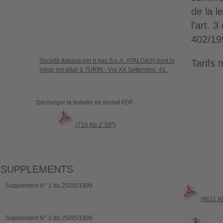
de la l
l’art. 3
402/19
Società Italiana per il gas S.p.A. (ITALGAS) dont le
Tarifs
siège est situé à TURIN - Via XX Settembre, 41.
Décharger le bulletin en format PDF
(716 Kb 2' 59")
SUPPLEMENTS
Supplement N° 1 du 25/05/1999
(6621 Kb
Supplement N° 2 du 25/05/1999