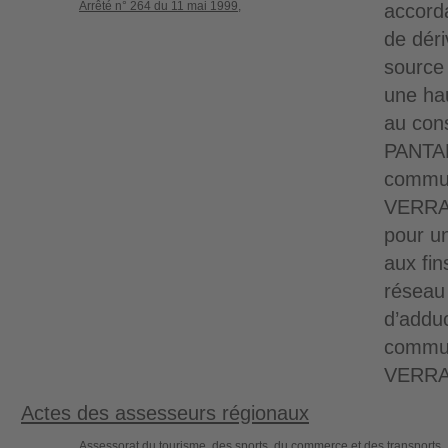
Arrêté n° 264 du 11 mai 1999,
accord
de déri
source
une ha
au con
PANTAL
commu
VERRA
pour u
aux fin
réseau
d’addu
commu
VERRA
Actes des assesseurs régionaux
Assessorat du tourisme, des sports, du commerce et des transports