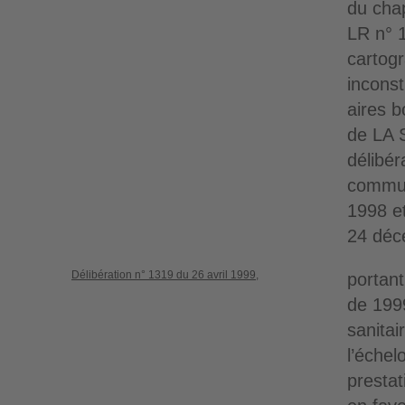
du chap
LR n° 1
cartog
inconst
aires 
de LA 
délibér
commun
1998 et
24 déc
Délibération n° 1319 du 26 avril 1999,
portant
de 199
sanita
l’échel
presta