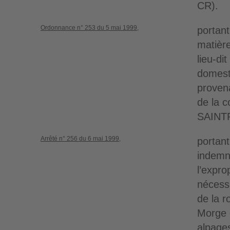
CR).
Ordonnance n° 253 du 5 mai 1999,
portan
matièr
lieu-di
domest
provena
de la 
SAINT
Arrêté n° 256 du 6 mai 1999,
portant
indemni
l’expro
nécessa
de la r
Morge e
alpage