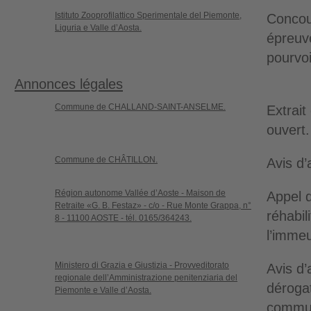
Istituto Zooprofilattico Sperimentale del Piemonte,
Concour
Liguria e Valle d’Aosta.
épreuv
pourvoi
Annonces légales
Commune de CHALLAND-SAINT-ANSELME.
Extrait
ouvert.
Commune de CHÂTILLON.
Avis d’
Région autonome Vallée d’Aoste - Maison de
Appel d
Retraite «G. B. Festaz» - c/o - Rue Monte Grappa, n°
réhabil
8 - 11100 AOSTE - tél. 0165/364243.
l’imme
Ministero di Grazia e Giustizia - Provveditorato
Avis d’
regionale dell’Amministrazione penitenziaria del
dérogat
Piemonte e Valle d’Aosta.
commun