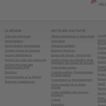
(467 K
LA RÉGION
SECTEURS D'ACTIVITÉ
La mét
Actes des dirigeants
Affaires législatives et aides d'état
NUVV -
Administration
Agriculture
des in
Administration transparente
Artisanat valdôtain
Ouvrag
Comité Unique de Garantie
Budget et finances
Politi
Archive délibérations
Bureau de presse - PresseVdA
Politi
Archive des actes des dirigeants
Centre unique de réception et de
PNRR
régulation des appels de secours
Archive des actes des
Portai
fonctionnaires PPR
Collectivités locales
industr
Élections
Contrats publics, Programmation
Protect
et Observatoire
Organigramme de la Région
Ressou
Coopération au développement
Rapports institutionnels
Santé
Corps forestier de la Vallée
d'Aoste
Service
Corps valdôtain des sapeurs-
Servic
pompiers
Sport 
Culture
activit
Éducation
Statis