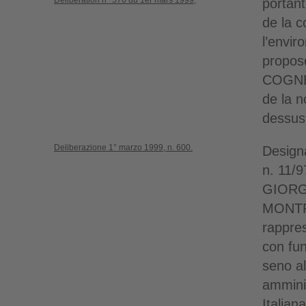
Délibération n° 570 du 1er mars 1999,
portant
de la c
l’envir
propos
COGNE 
de la n
dessus
Deliberazione 1° marzo 1999, n. 600.
Designa
n. 11/9
GIORGI
MONTR
rappres
con fun
seno al
ammini
Italiana