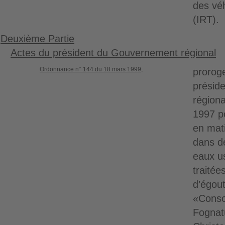
des vé
(IRT).
Deuxième Partie
Actes du président du Gouvernement régional
Ordonnance n° 144 du 18 mars 1999,
prorog
présid
régiona
1997 p
en mat
dans de
eaux u
traitée
d’égout
«Conso
Fognat