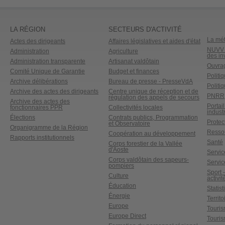
LA RÉGION
SECTEURS D'ACTIVITÉ
La mét
Actes des dirigeants
Affaires législatives et aides d'état
NUVV -
Administration
Agriculture
des in
Administration transparente
Artisanat valdôtain
Ouvrag
Comité Unique de Garantie
Budget et finances
Politi
Archive délibérations
Bureau de presse - PresseVdA
Politi
Archive des actes des dirigeants
Centre unique de réception et de
PNRR
régulation des appels de secours
Archive des actes des
Portai
fonctionnaires PPR
Collectivités locales
industr
Élections
Contrats publics, Programmation
Protect
et Observatoire
Organigramme de la Région
Ressou
Coopération au développement
Rapports institutionnels
Santé
Corps forestier de la Vallée
d'Aoste
Service
Corps valdôtain des sapeurs-
Servic
pompiers
Sport 
Culture
activit
Éducation
Statis
Énergie
Territ
Europe
Touri
Europe Direct
Touris