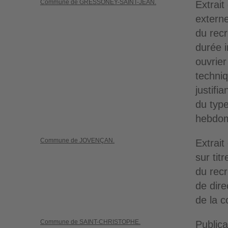
Commune de GRESSONEY-SAINT-JEAN.
Extrait
extern
du rec
durée 
ouvrier
techniq
justifi
du typ
hebdom
Commune de JOVENÇAN.
Extrait
sur tit
du recr
de dire
de la c
Commune de SAINT-CHRISTOPHE.
Publica