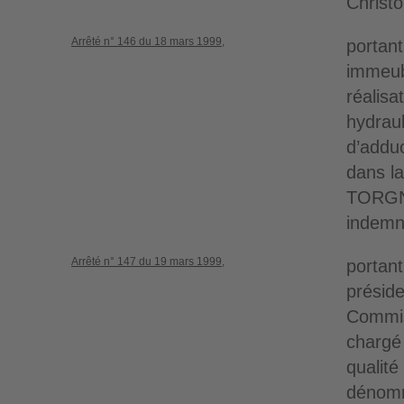
Christ
Arrêté n° 146 du 18 mars 1999,
portant
immeub
réalisa
hydrau
d’adduc
dans l
TORGNO
indemni
Arrêté n° 147 du 19 mars 1999,
portan
présid
Commis
chargé 
qualité 
dénomm