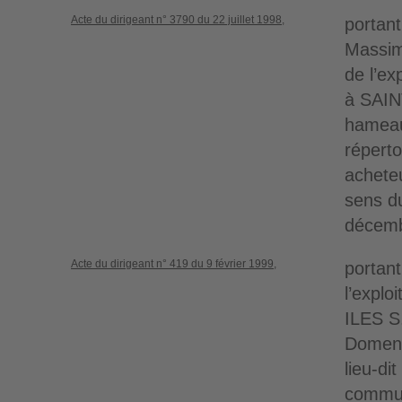
Acte du dirigeant n° 3790 du 22 juillet 1998,
portant
Massim
de l’ex
à SAIN
hameau
réperto
acheteu
sens d
décemb
Acte du dirigeant n° 419 du 9 février 1999,
portant
l’explo
ILES S
Domeni
lieu-di
commu