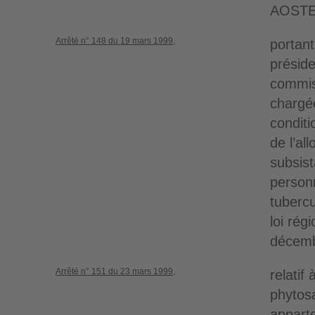
AOSTE
Arrêté n° 148 du 19 mars 1999,
portan
présid
commis
chargée
conditio
de l’al
subsis
person
tubercu
loi rég
décemb
Arrêté n° 151 du 23 mars 1999,
relatif
phytosa
apparte