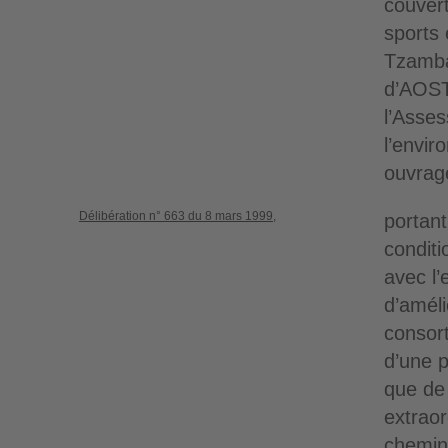
couvert
sports 
Tzamba
d’AOST
l’Asses
l’envir
ouvrage
Délibération n° 663 du 8 mars 1999,
portant
conditi
avec l’
d’améli
consort
d’une p
que de 
extraor
chemins