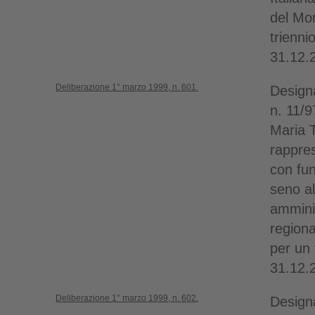
del Mo
trienni
31.12.
Deliberazione 1° marzo 1999, n. 601.
Designa
n. 11/9
Maria 
rappre
con fun
seno al
amminis
regio
per un 
31.12.
Deliberazione 1° marzo 1999, n. 602.
Designa