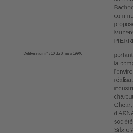
Bachod
commu
propos
Munere
PIERR
Délibération n° 710 du 8 mars 1999,
portant
la comp
l’envir
réalisa
industr
charcu
Ghear,
d’ARNA
société
Srl» d