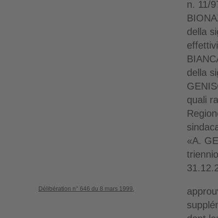
n. 11/9
BIONAZ
della 
effetti
BIANC
della 
GENISO
quali r
Regione
sindaca
«A. G
trienni
31.12.
Délibération n° 646 du 8 mars 1999,
approu
supplé