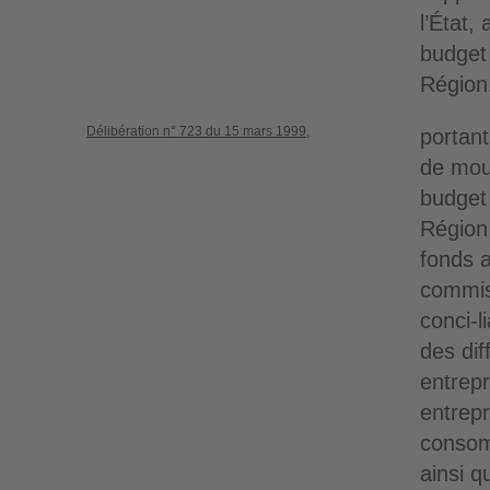
l’État,
budget
Région
Délibération n° 723 du 15 mars 1999,
portant
de mou
budget 
Région 
fonds a
commis
conci-l
des dif
entrepr
entrepr
consom
ainsi q