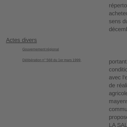
réperto
acheteu
sens d
décemb
Actes divers
Gouvernement régional
Délibération n° 568 du 1er mars 1999,
portant
conditi
avec l’
de réal
agricol
mayens
commu
propos
LA SAL