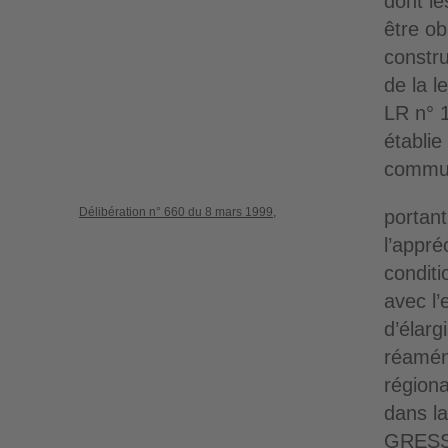
dont le
être ob
constru
de la le
LR n° 1
établie
commu
Délibération n° 660 du 8 mars 1999,
portant
l’appré
conditi
avec l’
d’élarg
réamén
régiona
dans l
GRESSA