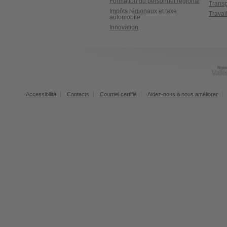
Formation du personnel régional
Transp
Impôts régionaux et taxe
Travai
automobile
Innovation
Accessibilità
Contacts
Courriel certifié
Aidez-nous à nous améliorer