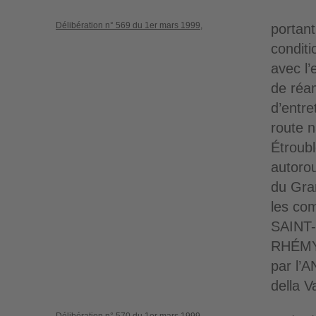
Délibération n° 569 du 1er mars 1999,
portant
conditi
avec l’
de réa
d’entre
route n
Étroubl
autorou
du Gra
les c
SAINT-
RHÉMY
par l’
della V