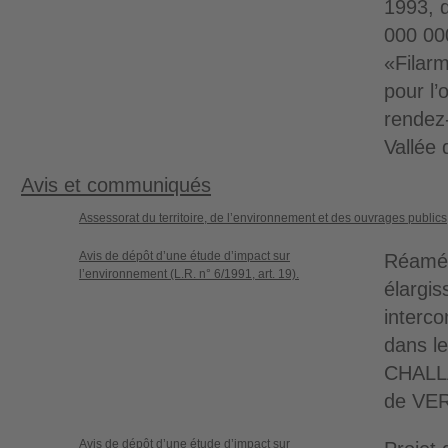
1993, 
000 000
«Filar
pour l’
rendez
Vallée 
Avis et communiqués
Assessorat du territoire, de l’environnement et des ouvrages publics
Avis de dépôt d’une étude d’impact sur
Réamé
l’environnement (L.R. n° 6/1991, art. 19).
élargis
interc
dans l
CHALL
de VE
Avis de dépôt d’une étude d’impact sur