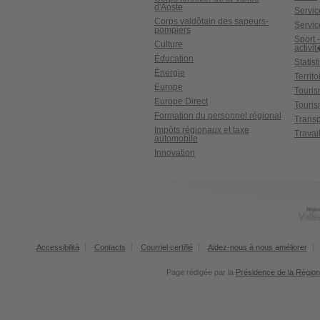
d'Aoste
Service
Corps valdôtain des sapeurs-
Servic
pompiers
Sport 
Culture
activi
Éducation
Statis
Énergie
Territ
Europe
Touri
Europe Direct
Touris
Formation du personnel régional
Transp
Impôts régionaux et taxe
Travai
automobile
Innovation
Accessibilità
Contacts
Courriel certifié
Aidez-nous à nous améliorer
Page rédigée par la
Présidence de la Région