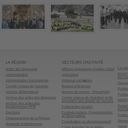
LA RÉGION
SECTEURS D'ACTIVITÉ
La mét
Actes des dirigeants
Affaires législatives et aides d'état
NUVV -
Administration
Agriculture
des in
Administration transparente
Artisanat vald�tain
Ouvrag
Comité Unique de Garantie
Budget et finances
Politi
Archive délibérations
Bureau de presse - PresseVdA
Politi
Archive des actes des dirigeants
Centre unique de réception et de
PNRR
régulation des appels de secours
Archive des actes des
Portai
fonctionnaires PPR
Collectivités locales
industr
Élections
Contrats publics, Programmation
Protect
et Observatoire
Organigramme de la Région
Ressou
Coopération au développement
Rapports institutionnels
Santé
Corps forestier de la Vallée