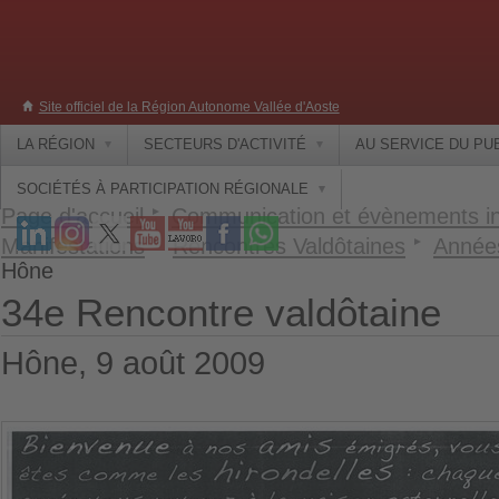
Site officiel de la Région Autonome Vallée d'Aoste
LA RÉGION
SECTEURS D'ACTIVITÉ
AU SERVICE DU PU
SOCIÉTÉS À PARTICIPATION RÉGIONALE
Page d'accueil
Communication et évènements ins
Manifestations
Rencontres Valdôtaines
Année
Hône
34e Rencontre valdôtaine
Hône, 9 août 2009