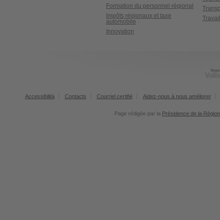
Formation du personnel régional
Transp
Impôts régionaux et taxe
Travai
automobile
Innovation
Accessibilità
Contacts
Courriel certifié
Aidez-nous à nous améliorer
Page rédigée par la
Présidence de la Région