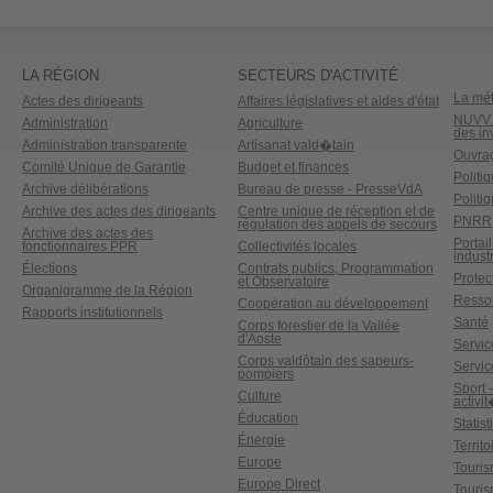
Accepter
powered by
Usercentrics Consent
Management Platform
LA RÉGION
SECTEURS D'ACTIVITÉ
La mét
Actes des dirigeants
Affaires législatives et aides d'état
NUVV -
Administration
Agriculture
des in
Administration transparente
Artisanat vald�tain
Ouvrag
Comité Unique de Garantie
Budget et finances
Politi
Archive délibérations
Bureau de presse - PresseVdA
Politi
Archive des actes des dirigeants
Centre unique de réception et de
PNRR
régulation des appels de secours
Archive des actes des
Portai
fonctionnaires PPR
Collectivités locales
industr
Élections
Contrats publics, Programmation
Protect
et Observatoire
Organigramme de la Région
Ressou
Coopération au développement
Rapports institutionnels
Santé
Corps forestier de la Vallée
d'Aoste
Service
Corps valdôtain des sapeurs-
Servic
pompiers
Sport 
Culture
activi
Éducation
Statis
Énergie
Territ
Europe
Touri
Europe Direct
Touris