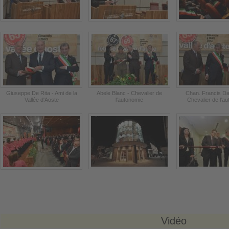
Giuseppe De Rita - Ami de la
Abele Blanc - Chevalier de
Chan. Francis Dar
Vallée d'Aoste
l'autonomie
Chevalier de l'a
Vidéo