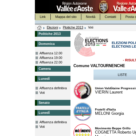
Link
Mappa del sito
Novità
Contatti
Posta c
Elezioni
Ploitiche 2013
Voti
Politiche 2013
ELEZIONI POLI
Domenica
ELECTIONS LE
Affluenza 12.00
Affluenza 19.00
- RISUL
Affluenza 22.00
Comune VALTOURNENCHE
Camera
LISTE
Lunedì
Affluenza definitiva
Union Valdôtaine Progressi
VIERIN Laurent
Voti
Senato
Fratelli d'Italia
Lunedì
MELONI Giorgia
Affluenza definitiva
Voti
Movimento Beppe Grillo
COGNETTA Roberto U