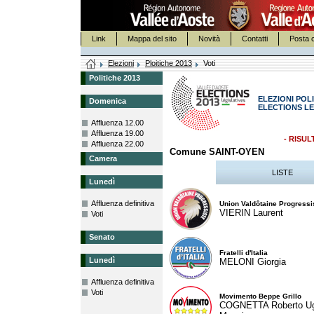
Link
Mappa del sito
Novità
Contatti
Posta c
Elezioni
Ploitiche 2013
Voti
Politiche 2013
ELEZIONI POLI
Domenica
ELECTIONS LE
Affluenza 12.00
Affluenza 19.00
- RISUL
Affluenza 22.00
Comune SAINT-OYEN
Camera
LISTE
Lunedì
Affluenza definitiva
Union Valdôtaine Progressi
VIERIN Laurent
Voti
Senato
Fratelli d'Italia
Lunedì
MELONI Giorgia
Affluenza definitiva
Voti
Movimento Beppe Grillo
COGNETTA Roberto U