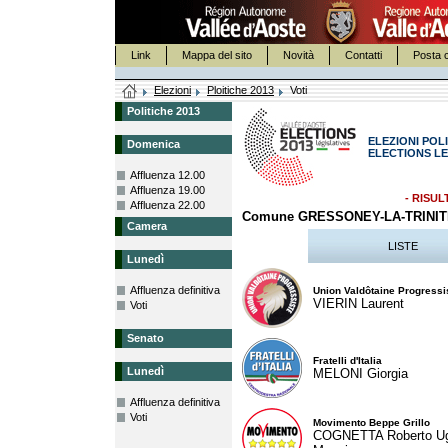
Link
Mappa del sito
Novità
Contatti
Posta c
Elezioni
Ploitiche 2013
Voti
Politiche 2013
ELEZIONI POLI
Domenica
ELECTIONS LE
Affluenza 12.00
Affluenza 19.00
- RISUL
Affluenza 22.00
Comune GRESSONEY-LA-TRINI
Camera
LISTE
Lunedì
Affluenza definitiva
Union Valdôtaine Progressi
VIERIN Laurent
Voti
Senato
Fratelli d'Italia
Lunedì
MELONI Giorgia
Affluenza definitiva
Voti
Movimento Beppe Grillo
COGNETTA Roberto U