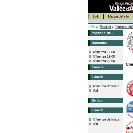
Link
Mappa del sito
Elezioni
Ploitiche 20
Politiche 2013
Domenica
Affluenza 12.00
Affluenza 19.00
Affluenza 22.00
Co
Camera
Lunedì
Affluenza definitiva
Voti
Senato
Lunedì
Affluenza definitiva
Voti