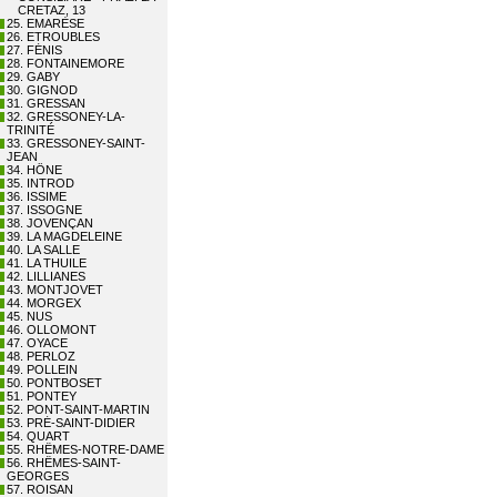
CRETAZ, 13
25. EMARÈSE
26. ETROUBLES
27. FÉNIS
28. FONTAINEMORE
29. GABY
30. GIGNOD
31. GRESSAN
32. GRESSONEY-LA-
TRINITÉ
33. GRESSONEY-SAINT-
JEAN
34. HÔNE
35. INTROD
36. ISSIME
37. ISSOGNE
38. JOVENÇAN
39. LA MAGDELEINE
40. LA SALLE
41. LA THUILE
42. LILLIANES
43. MONTJOVET
44. MORGEX
45. NUS
46. OLLOMONT
47. OYACE
48. PERLOZ
49. POLLEIN
50. PONTBOSET
51. PONTEY
52. PONT-SAINT-MARTIN
53. PRÉ-SAINT-DIDIER
54. QUART
55. RHÊMES-NOTRE-DAME
56. RHÊMES-SAINT-
GEORGES
57. ROISAN