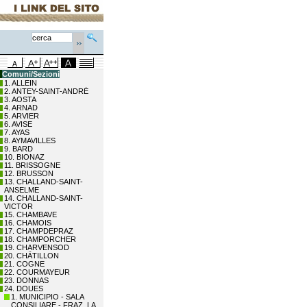
Comuni/Sezioni
1. ALLEIN
2. ANTEY-SAINT-ANDRÉ
3. AOSTA
4. ARNAD
5. ARVIER
6. AVISE
7. AYAS
8. AYMAVILLES
9. BARD
10. BIONAZ
11. BRISSOGNE
12. BRUSSON
13. CHALLAND-SAINT-
ANSELME
14. CHALLAND-SAINT-
VICTOR
15. CHAMBAVE
16. CHAMOIS
17. CHAMPDEPRAZ
18. CHAMPORCHER
19. CHARVENSOD
20. CHÂTILLON
21. COGNE
22. COURMAYEUR
23. DONNAS
24. DOUES
1. MUNICIPIO - SALA
CONSILIARE - FRAZ. LA