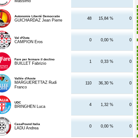
Massimo
Autonomie Liberté Democratie
48
15,84 %
0
GUICHARDAZ Jean Pierre
Val d'Outa
0
0,00 %
0
CAMPION Eros
Fare per fermare il declino
1
0,33 %
0
BUILLET Fabrizio
Vallée d'Aoste
MARGUERETTAZ Rudi
110
36,30 %
0
Franco
UDC
4
1,32 %
0
BRINGHEN Luca
CasaPound Italia
0
0,00 %
0
LADU Andrea