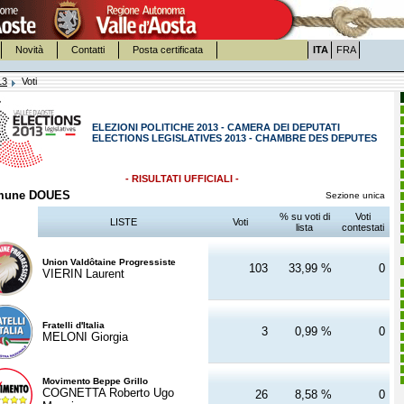
Novità
Contatti
Posta certificata
ITA
FRA
13
Voti
ELEZIONI POLITICHE 2013 - CAMERA DEI DEPUTATI
ELECTIONS LEGISLATIVES 2013 - CHAMBRE DES DEPUTES
- RISULTATI UFFICIALI -
mune DOUES
Sezione unica
% su voti di
Voti
LISTE
Voti
lista
contestati
Union Valdôtaine Progressiste
103
33,99 %
0
VIERIN Laurent
Fratelli d'Italia
3
0,99 %
0
MELONI Giorgia
Movimento Beppe Grillo
COGNETTA Roberto Ugo
26
8,58 %
0