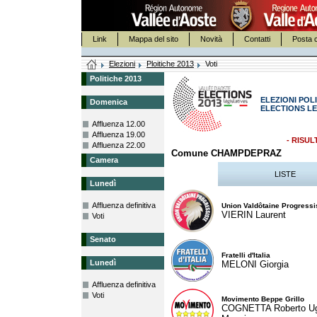
Link
Mappa del sito
Novità
Contatti
Posta c
Elezioni
Ploitiche 2013
Voti
Politiche 2013
ELEZIONI POLI
Domenica
ELECTIONS LE
Affluenza 12.00
Affluenza 19.00
- RISUL
Affluenza 22.00
Comune CHAMPDEPRAZ
Camera
LISTE
Lunedì
Affluenza definitiva
Union Valdôtaine Progressi
VIERIN Laurent
Voti
Senato
Fratelli d'Italia
Lunedì
MELONI Giorgia
Affluenza definitiva
Voti
Movimento Beppe Grillo
COGNETTA Roberto U