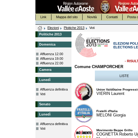
Link
Mappa del sito
Novità
Contatti
Posta c
Elezioni
Ploitiche 2013
Voti
Politiche 2013
ELEZIONI POLI
Domenica
ELECTIONS LE
Affluenza 12.00
Affluenza 19.00
- RISUL
Affluenza 22.00
Comune CHAMPORCHER
Camera
LISTE
Lunedì
Affluenza definitiva
Union Valdôtaine Progressi
VIERIN Laurent
Voti
Senato
Fratelli d'Italia
Lunedì
MELONI Giorgia
Affluenza definitiva
Voti
Movimento Beppe Grillo
COGNETTA Roberto U