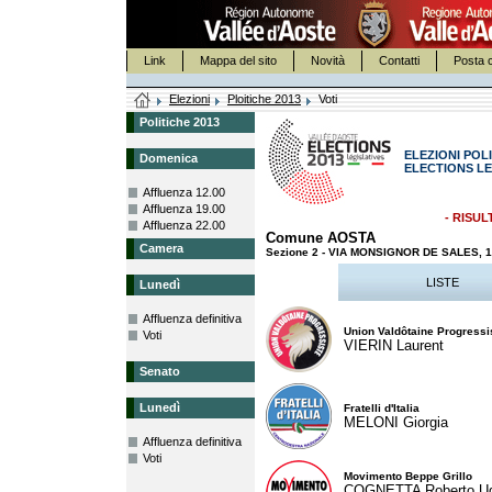
Link
Mappa del sito
Novità
Contatti
Posta c
Elezioni
Ploitiche 2013
Voti
Politiche 2013
ELEZIONI POLI
Domenica
ELECTIONS LE
Affluenza 12.00
Affluenza 19.00
- RISUL
Affluenza 22.00
Comune AOSTA
Camera
Sezione 2 - VIA MONSIGNOR DE SALES,
LISTE
Lunedì
Affluenza definitiva
Union Valdôtaine Progressi
Voti
VIERIN Laurent
Senato
Lunedì
Fratelli d'Italia
MELONI Giorgia
Affluenza definitiva
Voti
Movimento Beppe Grillo
COGNETTA Roberto U