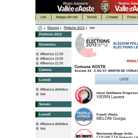
Link
Mappa del sito
Novità
Contatti
Posta c
Elezioni
Ploitiche 2013
Voti
Politiche 2013
ELEZIONI POLI
Domenica
ELECTIONS LE
Affluenza 12.00
Affluenza 19.00
- RISUL
Affluenza 22.00
Comune AOSTA
Camera
Sezione 24 - C.SO ST. MARTIN DE CORL
LISTE
Lunedì
Affluenza definitiva
Union Valdôtaine Progressi
Voti
VIERIN Laurent
Senato
Lunedì
Fratelli d'Italia
MELONI Giorgia
Affluenza definitiva
Voti
Movimento Beppe Grillo
COGNETTA Roberto U