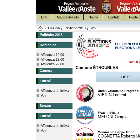
Link
Mappa del sito
Novità
Contatti
Posta c
Elezioni
Ploitiche 2013
Voti
Politiche 2013
ELEZIONI POLI
Domenica
ELECTIONS LE
Affluenza 12.00
Affluenza 19.00
- RISUL
Affluenza 22.00
Comune ÉTROUBLES
Camera
LISTE
Lunedì
Affluenza definitiva
Union Valdôtaine Progressi
VIERIN Laurent
Voti
Senato
Fratelli d'Italia
Lunedì
MELONI Giorgia
Affluenza definitiva
Voti
Movimento Beppe Grillo
COGNETTA Roberto U