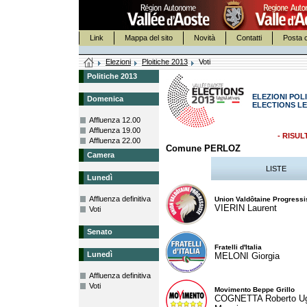
Link
Mappa del sito
Novità
Contatti
Posta c
Elezioni
Ploitiche 2013
Voti
Politiche 2013
ELEZIONI POLI
Domenica
ELECTIONS LE
Affluenza 12.00
Affluenza 19.00
- RISUL
Affluenza 22.00
Comune PERLOZ
Camera
LISTE
Lunedì
Affluenza definitiva
Union Valdôtaine Progressi
VIERIN Laurent
Voti
Senato
Fratelli d'Italia
Lunedì
MELONI Giorgia
Affluenza definitiva
Voti
Movimento Beppe Grillo
COGNETTA Roberto U