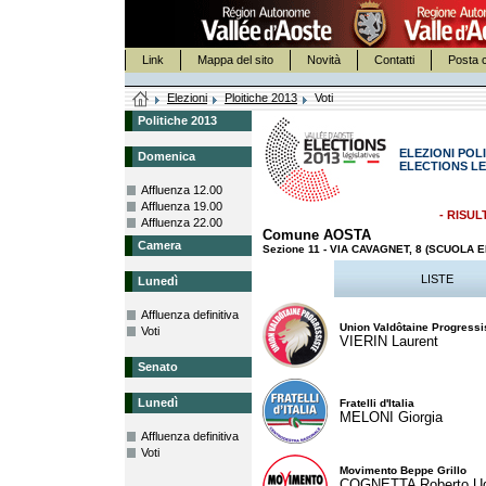
Link
Mappa del sito
Novità
Contatti
Posta c
Elezioni
Ploitiche 2013
Voti
Politiche 2013
ELEZIONI POLI
Domenica
ELECTIONS LE
Affluenza 12.00
Affluenza 19.00
- RISUL
Affluenza 22.00
Comune AOSTA
Camera
Sezione 11 - VIA CAVAGNET, 8 (SCUOLA
LISTE
Lunedì
Affluenza definitiva
Union Valdôtaine Progressi
Voti
VIERIN Laurent
Senato
Lunedì
Fratelli d'Italia
MELONI Giorgia
Affluenza definitiva
Voti
Movimento Beppe Grillo
COGNETTA Roberto U