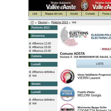
Link
Mappa del sito
Novità
Contatti
Posta c
Elezioni
Ploitiche 2013
Voti
Politiche 2013
ELEZIONI POLI
Domenica
ELECTIONS LE
Affluenza 12.00
Affluenza 19.00
- RISUL
Affluenza 22.00
Comune AOSTA
Camera
Sezione 3 - VIA MONSIGNOR DE SALES,
LISTE
Lunedì
Affluenza definitiva
Union Valdôtaine Progressi
Voti
VIERIN Laurent
Senato
Lunedì
Fratelli d'Italia
MELONI Giorgia
Affluenza definitiva
Voti
Movimento Beppe Grillo
COGNETTA Roberto U