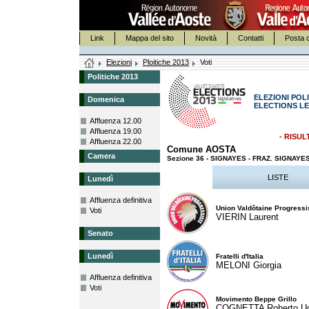
Link
Mappa del sito
Novità
Contatti
Posta c
Elezioni
Ploitiche 2013
Voti
Politiche 2013
ELEZIONI POLI
Domenica
ELECTIONS LE
Affluenza 12.00
Affluenza 19.00
- RISUL
Affluenza 22.00
Comune AOSTA
Camera
Sezione 36 - SIGNAYES - FRAZ. SIGNAY
LISTE
Lunedì
Affluenza definitiva
Union Valdôtaine Progressi
Voti
VIERIN Laurent
Senato
Lunedì
Fratelli d'Italia
MELONI Giorgia
Affluenza definitiva
Voti
Movimento Beppe Grillo
COGNETTA Roberto U