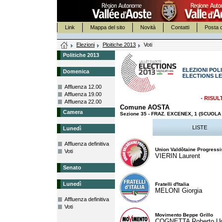
Link
Mappa del sito
Novità
Contatti
Posta c
Elezioni
Ploitiche 2013
Voti
Politiche 2013
ELEZIONI POLI
Domenica
ELECTIONS LE
Affluenza 12.00
Affluenza 19.00
- RISUL
Affluenza 22.00
Comune AOSTA
Camera
Sezione 35 - FRAZ. EXCENEX, 1 (SCUOL
LISTE
Lunedì
Affluenza definitiva
Union Valdôtaine Progressi
Voti
VIERIN Laurent
Senato
Lunedì
Fratelli d'Italia
MELONI Giorgia
Affluenza definitiva
Voti
Movimento Beppe Grillo
COGNETTA Roberto U