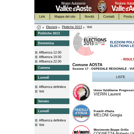
Link
Mappa del sito
Novità
Contatti
Posta c
Elezioni
Ploitiche 2013
Voti
Politiche 2013
ELEZIONI POLI
Domenica
ELECTIONS LE
Affluenza 12.00
Affluenza 19.00
- RISUL
Affluenza 22.00
Comune AOSTA
Camera
Sezione 17 - OSPEDALE REGIONALE - VI
LISTE
Lunedì
Affluenza definitiva
Union Valdôtaine Progressi
Voti
VIERIN Laurent
Senato
Lunedì
Fratelli d'Italia
MELONI Giorgia
Affluenza definitiva
Voti
Movimento Beppe Grillo
COGNETTA Roberto U