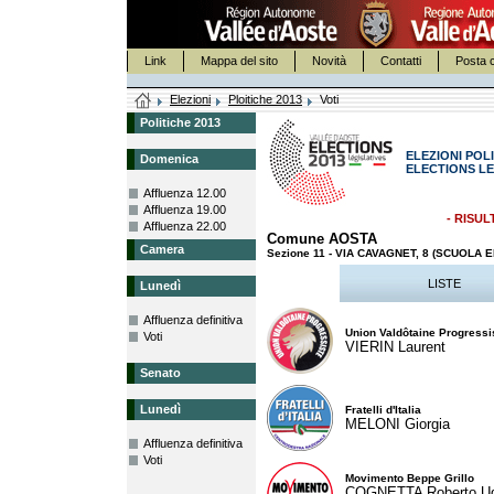
Link
Mappa del sito
Novità
Contatti
Posta c
Elezioni
Ploitiche 2013
Voti
Politiche 2013
ELEZIONI POLI
Domenica
ELECTIONS LE
Affluenza 12.00
Affluenza 19.00
- RISUL
Affluenza 22.00
Comune AOSTA
Camera
Sezione 11 - VIA CAVAGNET, 8 (SCUOLA
LISTE
Lunedì
Affluenza definitiva
Union Valdôtaine Progressi
Voti
VIERIN Laurent
Senato
Lunedì
Fratelli d'Italia
MELONI Giorgia
Affluenza definitiva
Voti
Movimento Beppe Grillo
COGNETTA Roberto U