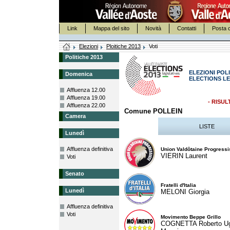
Link
Mappa del sito
Novità
Contatti
Posta c
Elezioni
Ploitiche 2013
Voti
Politiche 2013
ELEZIONI POLI
Domenica
ELECTIONS LE
Affluenza 12.00
Affluenza 19.00
- RISUL
Affluenza 22.00
Comune POLLEIN
Camera
LISTE
Lunedì
Affluenza definitiva
Union Valdôtaine Progressi
VIERIN Laurent
Voti
Senato
Fratelli d'Italia
Lunedì
MELONI Giorgia
Affluenza definitiva
Voti
Movimento Beppe Grillo
COGNETTA Roberto U