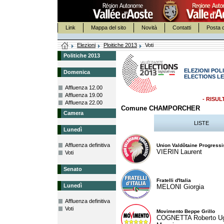
Link
Mappa del sito
Novità
Contatti
Posta c
Elezioni
Ploitiche 2013
Voti
Politiche 2013
ELEZIONI POLI
Domenica
ELECTIONS LE
Affluenza 12.00
Affluenza 19.00
- RISUL
Affluenza 22.00
Comune CHAMPORCHER
Camera
LISTE
Lunedì
Affluenza definitiva
Union Valdôtaine Progressi
VIERIN Laurent
Voti
Senato
Fratelli d'Italia
Lunedì
MELONI Giorgia
Affluenza definitiva
Voti
Movimento Beppe Grillo
COGNETTA Roberto U