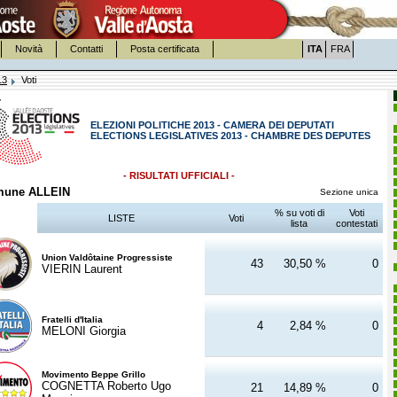
Novità
Contatti
Posta certificata
ITA
FRA
13
Voti
ELEZIONI POLITICHE 2013 - CAMERA DEI DEPUTATI
ELECTIONS LEGISLATIVES 2013 - CHAMBRE DES DEPUTES
- RISULTATI UFFICIALI -
une ALLEIN
Sezione unica
% su voti di
Voti
LISTE
Voti
lista
contestati
Union Valdôtaine Progressiste
43
30,50 %
0
VIERIN Laurent
Fratelli d'Italia
4
2,84 %
0
MELONI Giorgia
Movimento Beppe Grillo
COGNETTA Roberto Ugo
21
14,89 %
0