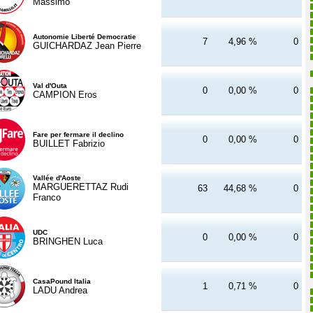
Massimo
Autonomie Liberté Democratie
7
4,96 %
0
GUICHARDAZ Jean Pierre
Val d'Outa
0
0,00 %
0
CAMPION Eros
Fare per fermare il declino
0
0,00 %
0
BUILLET Fabrizio
Vallée d'Aoste
MARGUERETTAZ Rudi
63
44,68 %
0
Franco
UDC
0
0,00 %
0
BRINGHEN Luca
CasaPound Italia
1
0,71 %
0
LADU Andrea