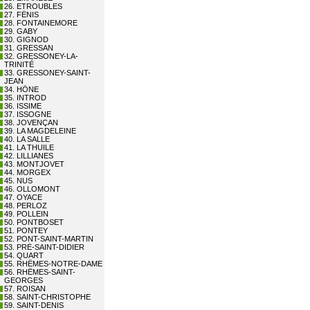
26. ETROUBLES
27. FÉNIS
28. FONTAINEMORE
29. GABY
30. GIGNOD
31. GRESSAN
32. GRESSONEY-LA-
TRINITÉ
33. GRESSONEY-SAINT-
JEAN
34. HÔNE
35. INTROD
36. ISSIME
37. ISSOGNE
38. JOVENÇAN
39. LA MAGDELEINE
40. LA SALLE
41. LA THUILE
42. LILLIANES
43. MONTJOVET
44. MORGEX
45. NUS
46. OLLOMONT
47. OYACE
48. PERLOZ
49. POLLEIN
50. PONTBOSET
51. PONTEY
52. PONT-SAINT-MARTIN
53. PRÉ-SAINT-DIDIER
54. QUART
55. RHÊMES-NOTRE-DAME
56. RHÊMES-SAINT-
GEORGES
57. ROISAN
58. SAINT-CHRISTOPHE
59. SAINT-DENIS