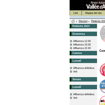
Link
Mappa del sito
Elezioni
Ploitiche 20
Politiche 2013
Domenica
Affluenza 12.00
Affluenza 19.00
Affluenza 22.00
Com
Camera
Lunedì
Affluenza definitiva
Voti
Senato
Lunedì
Affluenza definitiva
Voti