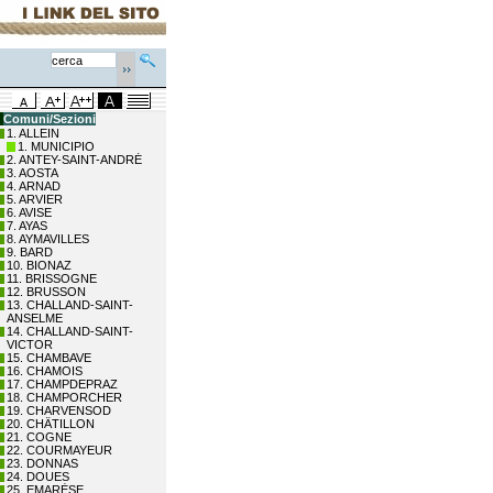
Comuni/Sezioni
1. ALLEIN
1. MUNICIPIO
2. ANTEY-SAINT-ANDRÉ
3. AOSTA
4. ARNAD
5. ARVIER
6. AVISE
7. AYAS
8. AYMAVILLES
9. BARD
10. BIONAZ
11. BRISSOGNE
12. BRUSSON
13. CHALLAND-SAINT-
ANSELME
14. CHALLAND-SAINT-
VICTOR
15. CHAMBAVE
16. CHAMOIS
17. CHAMPDEPRAZ
18. CHAMPORCHER
19. CHARVENSOD
20. CHÂTILLON
21. COGNE
22. COURMAYEUR
23. DONNAS
24. DOUES
25. EMARÈSE