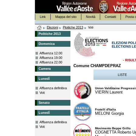
Link
Mappa del sito
Novità
Contatti
Posta c
Elezioni
Ploitiche 2013
Voti
Politiche 2013
ELEZIONI POLI
Domenica
ELECTIONS LE
Affluenza 12.00
Affluenza 19.00
- RISUL
Affluenza 22.00
Comune CHAMPDEPRAZ
Camera
LISTE
Lunedì
Affluenza definitiva
Union Valdôtaine Progressi
VIERIN Laurent
Voti
Senato
Fratelli d'Italia
Lunedì
MELONI Giorgia
Affluenza definitiva
Voti
Movimento Beppe Grillo
COGNETTA Roberto U