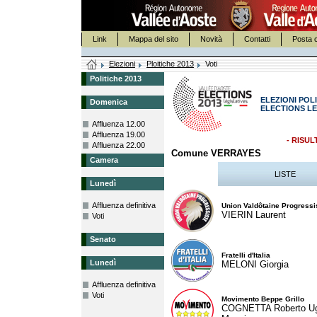
Link
Mappa del sito
Novità
Contatti
Posta c
Elezioni
Ploitiche 2013
Voti
Politiche 2013
ELEZIONI POLI
Domenica
ELECTIONS LE
Affluenza 12.00
Affluenza 19.00
- RISUL
Affluenza 22.00
Comune VERRAYES
Camera
LISTE
Lunedì
Affluenza definitiva
Union Valdôtaine Progressi
VIERIN Laurent
Voti
Senato
Fratelli d'Italia
Lunedì
MELONI Giorgia
Affluenza definitiva
Voti
Movimento Beppe Grillo
COGNETTA Roberto U