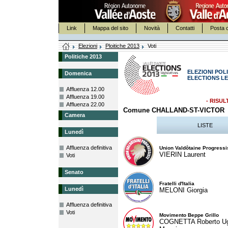
Link
Mappa del sito
Novità
Contatti
Posta c
Elezioni
Ploitiche 2013
Voti
Politiche 2013
ELEZIONI POLI
Domenica
ELECTIONS LE
Affluenza 12.00
Affluenza 19.00
- RISUL
Affluenza 22.00
Comune CHALLAND-ST-VICTOR
Camera
LISTE
Lunedì
Affluenza definitiva
Union Valdôtaine Progressi
VIERIN Laurent
Voti
Senato
Fratelli d'Italia
Lunedì
MELONI Giorgia
Affluenza definitiva
Voti
Movimento Beppe Grillo
COGNETTA Roberto U