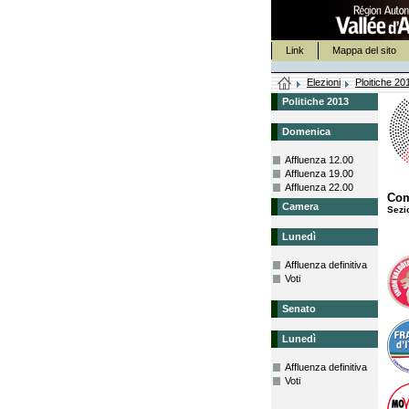
Link
Mappa del sito
Elezioni
Ploitiche 20
Politiche 2013
Domenica
Affluenza 12.00
Affluenza 19.00
Affluenza 22.00
Co
Camera
Sezi
Lunedì
Affluenza definitiva
Voti
Senato
Lunedì
Affluenza definitiva
Voti