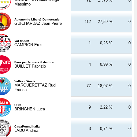
72
17,73 %
0
Massimo
Autonomie Liberté Democratie
112
27,59 %
0
GUICHARDAZ Jean Pierre
Val d'Outa
1
0,25 %
0
CAMPION Eros
Fare per fermare il declino
4
0,99 %
0
BUILLET Fabrizio
Vallée d'Aoste
MARGUERETTAZ Rudi
77
18,97 %
0
Franco
UDC
9
2,22 %
0
BRINGHEN Luca
CasaPound Italia
3
0,74 %
0
LADU Andrea