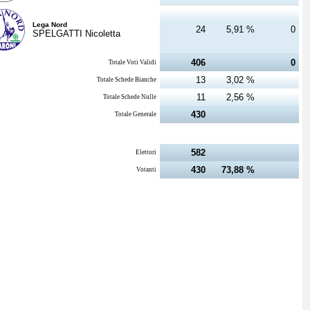
Lega Nord
24
5,91 %
0
SPELGATTI Nicoletta
406
0
Totale Voti Validi
13
3,02 %
Totale Schede Bianche
11
2,56 %
Totale Schede Nulle
430
Totale Generale
582
Elettori
430
73,88 %
Votanti