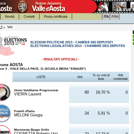
Novità
Contatti
Posta certificata
ITA
FRA
13
Voti
ELEZIONI POLITICHE 2013 - CAMERA DEI DEPUTATI
ELECTIONS LEGISLATIVES 2013 - CHAMBRE DES DEPUTES
- RISULTATI UFFICIALI -
mune AOSTA
one 5 - VIALE DELLA PACE, 11 (SCUOLA MEDIA "EINAUDI")
% su voti di
Voti
LISTE
Voti
lista
contestati
Union Valdôtaine Progressiste
80
19,70 %
0
VIERIN Laurent
Fratelli d'Italia
24
5,91 %
0
MELONI Giorgia
Movimento Beppe Grillo
COGNETTA Roberto Ugo