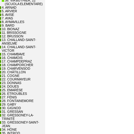
38. VIA BUTHIER, 22
(SCUOLA ELEMENTARE)
4. ARNAD
5. ARVIER
6. AVISE
7. AYAS
8. AYMAVILLES
9. BARD
10. BIONAZ
11. BRISSOGNE
12. BRUSSON
13. CHALLAND-SAINT-
ANSELME
14. CHALLAND-SAINT-
VICTOR
15. CHAMBAVE
16. CHAMOIS
17. CHAMPDEPRAZ
18. CHAMPORCHER
19. CHARVENSOD
20. CHÂTILLON
21. COGNE
22. COURMAYEUR
23. DONNAS
24. DOUES
25. EMARÈSE
26. ETROUBLES
27. FÉNIS
28. FONTAINEMORE
29. GABY
30. GIGNOD
31. GRESSAN
32. GRESSONEY-LA-
TRINITÉ
33. GRESSONEY-SAINT-
JEAN
34. HÔNE
35. INTROD