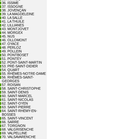
36. ISSIME
37. ISSOGNE
38. JOVENÇAN
39. LA MAGDELEINE
40. LA SALLE
41. LA THUILE
42. LILLIANES
43. MONTJOVET
44. MORGEX
45. NUS
46. OLLOMONT
47. OYACE
48. PERLOZ
49. POLLEIN
50. PONTBOSET
51. PONTEY
52. PONT-SAINT-MARTIN
53. PRÉ-SAINT-DIDIER
54. QUART
55. RHÊMES-NOTRE-DAME
56. RHÊMES-SAINT-
GEORGES
57. ROISAN
58. SAINT-CHRISTOPHE
59. SAINT-DENIS
60. SAINT-MARCEL
61. SAINT-NICOLAS
62. SAINT-OYEN
63. SAINT-PIERRE
64. SAINT-RHÉMY-EN-
BOSSES
65. SAINT-VINCENT
66. SARRE
67. TORGNON
68. VALGRISENCHE
69. VALPELLINE
70. VALSAVARENCHE