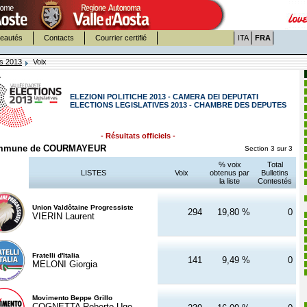
eautés
Contacts
Courrier certifié
ITA
FRA
es 2013
Voix
ELEZIONI POLITICHE 2013 - CAMERA DEI DEPUTATI
ELECTIONS LEGISLATIVES 2013 - CHAMBRE DES DEPUTES
- Résultats officiels -
mmune de COURMAYEUR
Section 3 sur 3
% voix
Total
LISTES
Voix
obtenus par
Bulletins
la liste
Contestés
Union Valdôtaine Progressiste
294
19,80 %
0
VIERIN Laurent
Fratelli d'Italia
141
9,49 %
0
MELONI Giorgia
Movimento Beppe Grillo
COGNETTA Roberto Ugo