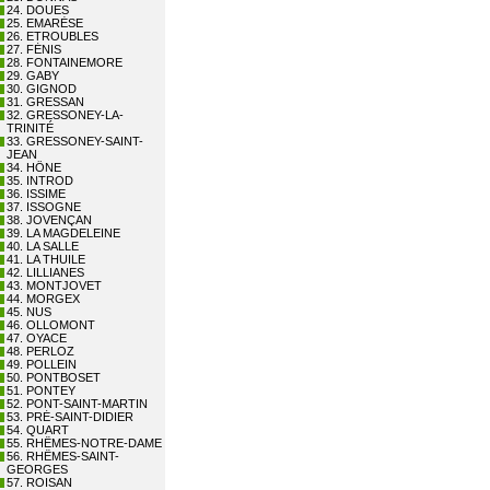
24. DOUES
25. EMARÈSE
26. ETROUBLES
27. FÉNIS
28. FONTAINEMORE
29. GABY
30. GIGNOD
31. GRESSAN
32. GRESSONEY-LA-
TRINITÉ
33. GRESSONEY-SAINT-
JEAN
34. HÔNE
35. INTROD
36. ISSIME
37. ISSOGNE
38. JOVENÇAN
39. LA MAGDELEINE
40. LA SALLE
41. LA THUILE
42. LILLIANES
43. MONTJOVET
44. MORGEX
45. NUS
46. OLLOMONT
47. OYACE
48. PERLOZ
49. POLLEIN
50. PONTBOSET
51. PONTEY
52. PONT-SAINT-MARTIN
53. PRÉ-SAINT-DIDIER
54. QUART
55. RHÊMES-NOTRE-DAME
56. RHÊMES-SAINT-
GEORGES
57. ROISAN