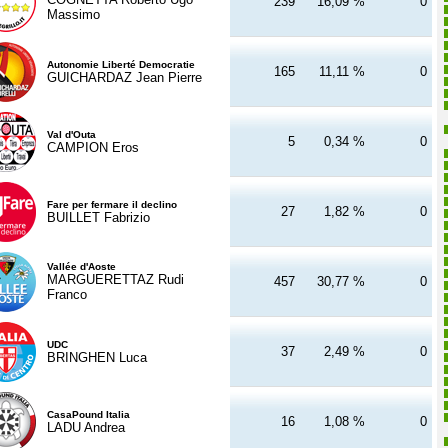
239
16,09 %
0
Massimo
Autonomie Liberté Democratie
165
11,11 %
0
GUICHARDAZ Jean Pierre
Val d'Outa
5
0,34 %
0
CAMPION Eros
Fare per fermare il declino
27
1,82 %
0
BUILLET Fabrizio
Vallée d'Aoste
MARGUERETTAZ Rudi
457
30,77 %
0
Franco
UDC
37
2,49 %
0
BRINGHEN Luca
CasaPound Italia
16
1,08 %
0
LADU Andrea