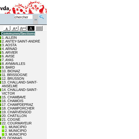
Communes/Sections
1. ALLEIN
2. ANTEY-SAINT-ANDRÉ
3. AOSTA
4. ARNAD
5. ARVIER
6. AVISE
7. AYAS
8. AYMAVILLES
9. BARD
10. BIONAZ
11. BRISSOGNE
12. BRUSSON
13. CHALLAND-SAINT-
ANSELME
14. CHALLAND-SAINT-
VICTOR
15. CHAMBAVE
16. CHAMOIS
17. CHAMPDEPRAZ
18. CHAMPORCHER
19. CHARVENSOD
20. CHÂTILLON
21. COGNE
22. COURMAYEUR
1. MUNICIPIO
2. MUNICIPIO
3. MUNICIPIO
23. DONNAS