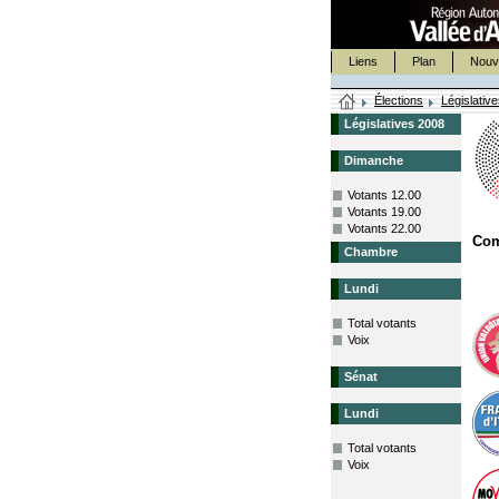
Liens
Plan
Nouv
Élections
Législativ
Législatives 2008
Dimanche
Votants 12.00
Votants 19.00
Votants 22.00
Co
Chambre
Lundi
Total votants
Voix
Sénat
Lundi
Total votants
Voix