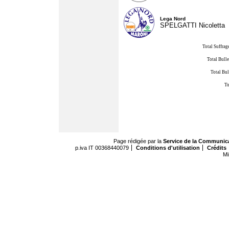
Lega Nord
SPELGATTI Nicoletta
Total Suffrag
Total Bulle
Total Bul
To
Page rédigée par la
Service de la Communic
p.iva IT 00368440079
Conditions d'utilisation
Crédits
Mi