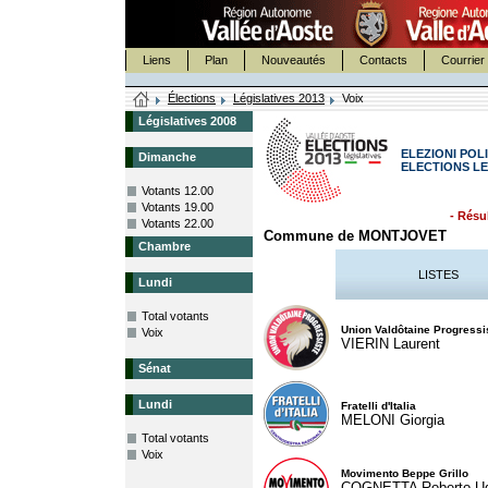
Liens
Plan
Nouveautés
Contacts
Courrier 
Élections
Législatives 2013
Voix
Législatives 2008
ELEZIONI POLI
Dimanche
ELECTIONS LE
Votants 12.00
Votants 19.00
- Résul
Votants 22.00
Commune de MONTJOVET
Chambre
LISTES
Lundi
Total votants
Union Valdôtaine Progressi
Voix
VIERIN Laurent
Sénat
Lundi
Fratelli d'Italia
MELONI Giorgia
Total votants
Voix
Movimento Beppe Grillo
COGNETTA Roberto U