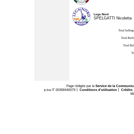
Lega Nord
SPELGATTI Nicoletta
Total Suffrag
Total Bulle
Total Bul
To
Page rédigée par la
Service de la Communic
p.iva IT 00368440079
Conditions d'utilisation
Crédits
Mi