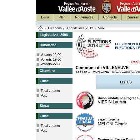
Liens
Plan
Nouveautés
Contacts
Courrier 
Élections
Législatives 2013
Voix
Législatives 2008
ELEZIONI POLI
Dimanche
ELECTIONS LE
Votants 12.00
Votants 19.00
- Résul
Votants 22.00
Commune de VILLENEUVE
Chambre
Section 1 - MUNICIPIO - SALA CONSILI
Lundi
LISTES
Total votants
Voix
Union Valdôtaine Progressi
VIERIN Laurent
Sénat
Lundi
Fratelli d'Italia
MELONI Giorgia
Total votants
Voix
Movimento Beppe Grillo