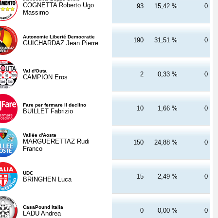
COGNETTA Roberto Ugo
93
15,42 %
0
Massimo
Autonomie Liberté Democratie
190
31,51 %
0
GUICHARDAZ Jean Pierre
Val d'Outa
2
0,33 %
0
CAMPION Eros
Fare per fermare il declino
10
1,66 %
0
BUILLET Fabrizio
Vallée d'Aoste
MARGUERETTAZ Rudi
150
24,88 %
0
Franco
UDC
15
2,49 %
0
BRINGHEN Luca
CasaPound Italia
0
0,00 %
0
LADU Andrea