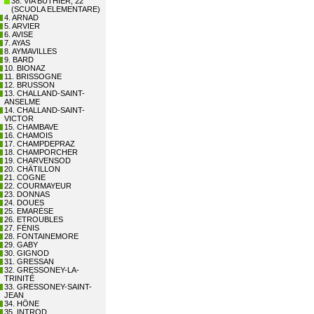
38. VIA BUTHIER, 22
(SCUOLA ELEMENTARE)
4. ARNAD
5. ARVIER
6. AVISE
7. AYAS
8. AYMAVILLES
9. BARD
10. BIONAZ
11. BRISSOGNE
12. BRUSSON
13. CHALLAND-SAINT-
ANSELME
14. CHALLAND-SAINT-
VICTOR
15. CHAMBAVE
16. CHAMOIS
17. CHAMPDEPRAZ
18. CHAMPORCHER
19. CHARVENSOD
20. CHÂTILLON
21. COGNE
22. COURMAYEUR
23. DONNAS
24. DOUES
25. EMARÈSE
26. ETROUBLES
27. FÉNIS
28. FONTAINEMORE
29. GABY
30. GIGNOD
31. GRESSAN
32. GRESSONEY-LA-
TRINITÉ
33. GRESSONEY-SAINT-
JEAN
34. HÔNE
35. INTROD