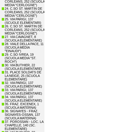
CORLEANS, 252 (SCUOLA
MEDIA "CERLOGNE")
24. C.SO ST. MARTIN DE
CORLEANS, 252 (SCUOLA
MEDIA "CERLOGNE")
25. VIA PARIGI, 137
(SCUOLE ELEMENTARI)
26. C.SO ST. MARTIN DE
CORLEANS, 252 (SCUOLA
MEDIA "CERLOGNE")
27. VIA CAVAGNET, 8
(SCUOLA ELEMENTARE)
28. VIALE DELLA PACE, 11
(SCUOLA MEDIA
"EINAUDI")
29. C.SO IVREA, 19
(SCUOLA MEDIA "ST.
ROCH")
30. VIA BUTHIER, 22
(SCUOLA ELEMENTARE)
31. PLACE SOLDATS DE
LA NEIGE, 25 (SCUOLA
ELEMENTARE)
32. VIA PARIGI, 137
(SCUOLA ELEMENTARE)
33. VIA PARIGI, 137
(SCUOLA ELEMENTARE)
34. VIA PARIGI, 137
(SCUOLA ELEMENTARE)
35. FRAZ. EXCENEX, 1
(SCUOLA MATERNA)
36. SIGNAYES - FRAZ.
SIGNAYES-OSSAN, 137
(SCUOLA MATERNA)
37. POROSSAN - LOC. LA
CHAPELLE, 140 (SC.
ELEMENTARE)