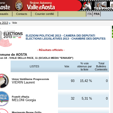
eautés
Contacts
Courrier certifié
ITA
FRA
es 2013
Voix
ELEZIONI POLITICHE 2013 - CAMERA DEI DEPUTATI
ELECTIONS LEGISLATIVES 2013 - CHAMBRE DES DEPUTES
- Résultats officiels -
mmune de AOSTA
ion 18 - VIALE DELLA PACE, 11 (SCUOLA MEDIA "EINAUDI")
% voix
Total
LISTES
Voix
obtenus par
Bulletins
la liste
Contestés
Union Valdôtaine Progressiste
93
15,42 %
0
VIERIN Laurent
Fratelli d'Italia
32
5,31 %
0
MELONI Giorgia
Movimento Beppe Grillo