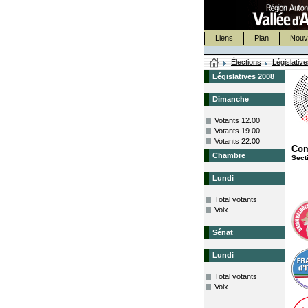
Liens
Plan
Nouv
Élections
Législativ
Législatives 2008
Dimanche
Votants 12.00
Votants 19.00
Votants 22.00
Co
Chambre
Sect
Lundi
Total votants
Voix
Sénat
Lundi
Total votants
Voix