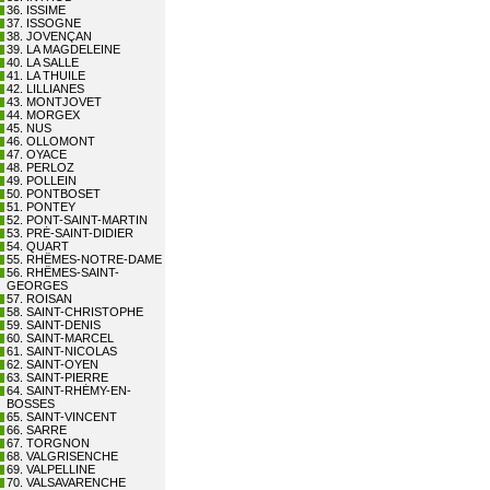
36. ISSIME
37. ISSOGNE
38. JOVENÇAN
39. LA MAGDELEINE
40. LA SALLE
41. LA THUILE
42. LILLIANES
43. MONTJOVET
44. MORGEX
45. NUS
46. OLLOMONT
47. OYACE
48. PERLOZ
49. POLLEIN
50. PONTBOSET
51. PONTEY
52. PONT-SAINT-MARTIN
53. PRÉ-SAINT-DIDIER
54. QUART
55. RHÊMES-NOTRE-DAME
56. RHÊMES-SAINT-
GEORGES
57. ROISAN
58. SAINT-CHRISTOPHE
59. SAINT-DENIS
60. SAINT-MARCEL
61. SAINT-NICOLAS
62. SAINT-OYEN
63. SAINT-PIERRE
64. SAINT-RHÉMY-EN-
BOSSES
65. SAINT-VINCENT
66. SARRE
67. TORGNON
68. VALGRISENCHE
69. VALPELLINE
70. VALSAVARENCHE