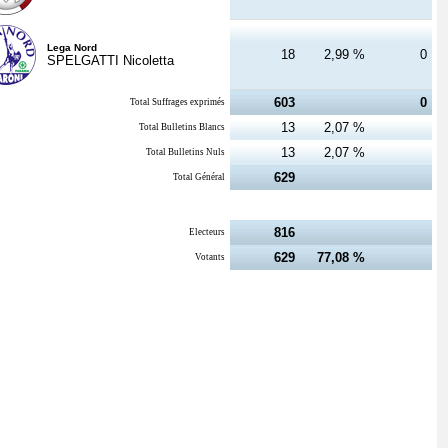
Lega Nord
18
2,99 %
0
SPELGATTI Nicoletta
603
0
Total Suffrages exprimés
13
2,07 %
Total Bulletins Blancs
13
2,07 %
Total Bulletins Nuls
629
Total Général
816
Electeurs
629
77,08 %
Votants