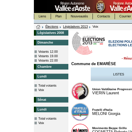
Liens
Plan
Nouveautés
Contacts
Courrier 
Élections
Législatives 2013
Voix
Législatives 2008
ELEZIONI POLI
Dimanche
ELECTIONS LE
Votants 12.00
Votants 19.00
- Résul
Votants 22.00
Commune de EMARÈSE
Chambre
LISTES
Lundi
Total votants
Union Valdôtaine Progressi
Voix
VIERIN Laurent
Sénat
Lundi
Fratelli d'Italia
MELONI Giorgia
Total votants
Voix
Movimento Beppe Grillo
COGNETTA Roberto U