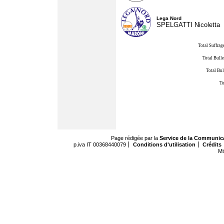
Lega Nord
SPELGATTI Nicoletta
Total Suffrag
Total Bulle
Total Bul
To
Page rédigée par la
Service de la Communic
p.iva IT 00368440079
Conditions d'utilisation
Crédits
Mi