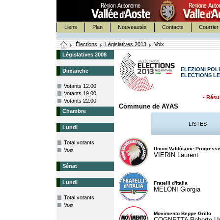
Liens
Plan
Nouveautés
Contacts
Courrier 
Élections
Législatives 2013
Voix
Législatives 2008
ELEZIONI POLI
Dimanche
ELECTIONS LE
Votants 12.00
Votants 19.00
- Résul
Votants 22.00
Commune de AYAS
Chambre
LISTES
Lundi
Total votants
Union Valdôtaine Progressi
Voix
VIERIN Laurent
Sénat
Lundi
Fratelli d'Italia
MELONI Giorgia
Total votants
Voix
Movimento Beppe Grillo
COGNETTA Roberto U