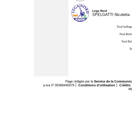
Lega Nord
SPELGATTI Nicoletta
Total Suffrag
Total Bulle
Total Bul
To
Page rédigée par la
Service de la Communic
p.iva IT 00368440079
Conditions d'utilisation
Crédits
Mi