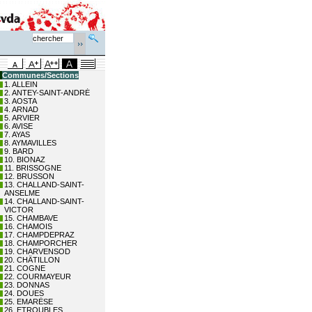
Communes/Sections
1. ALLEIN
2. ANTEY-SAINT-ANDRÉ
3. AOSTA
4. ARNAD
5. ARVIER
6. AVISE
7. AYAS
8. AYMAVILLES
9. BARD
10. BIONAZ
11. BRISSOGNE
12. BRUSSON
13. CHALLAND-SAINT-
ANSELME
14. CHALLAND-SAINT-
VICTOR
15. CHAMBAVE
16. CHAMOIS
17. CHAMPDEPRAZ
18. CHAMPORCHER
19. CHARVENSOD
20. CHÂTILLON
21. COGNE
22. COURMAYEUR
23. DONNAS
24. DOUES
25. EMARÈSE
26. ETROUBLES