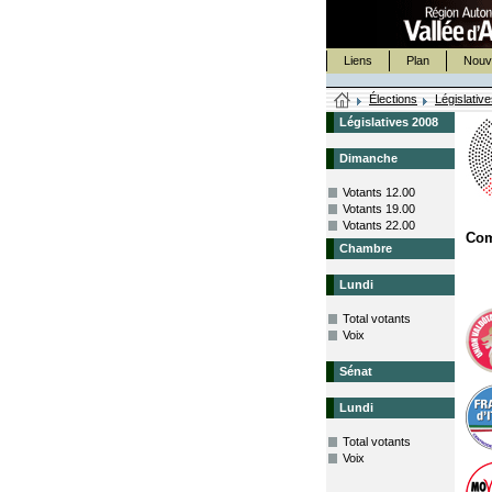
Liens
Plan
Nouv
Élections
Législativ
Législatives 2008
Dimanche
Votants 12.00
Votants 19.00
Votants 22.00
Com
Chambre
Lundi
Total votants
Voix
Sénat
Lundi
Total votants
Voix