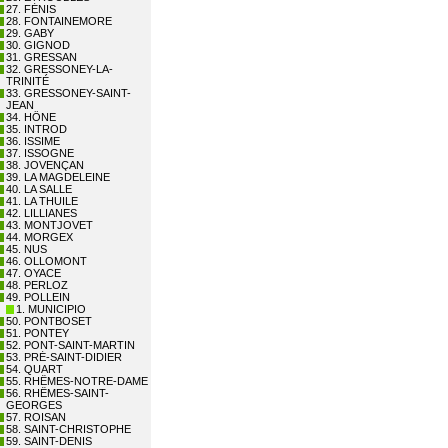
27. FÉNIS
28. FONTAINEMORE
29. GABY
30. GIGNOD
31. GRESSAN
32. GRESSONEY-LA-
TRINITÉ
33. GRESSONEY-SAINT-
JEAN
34. HÔNE
35. INTROD
36. ISSIME
37. ISSOGNE
38. JOVENÇAN
39. LA MAGDELEINE
40. LA SALLE
41. LA THUILE
42. LILLIANES
43. MONTJOVET
44. MORGEX
45. NUS
46. OLLOMONT
47. OYACE
48. PERLOZ
49. POLLEIN
1. MUNICIPIO
50. PONTBOSET
51. PONTEY
52. PONT-SAINT-MARTIN
53. PRÉ-SAINT-DIDIER
54. QUART
55. RHÊMES-NOTRE-DAME
56. RHÊMES-SAINT-
GEORGES
57. ROISAN
58. SAINT-CHRISTOPHE
59. SAINT-DENIS