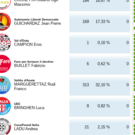
184
18,87 %
0
Massimo
Autonomie Liberté Democratie
169
17,33 %
0
GUICHARDAZ Jean Pierre
Val d'Outa
1
0,10 %
0
CAMPION Eros
Fare per fermare il declino
6
0,62 %
0
BUILLET Fabrizio
Vallée d'Aoste
MARGUERETTAZ Rudi
313
32,10 %
0
Franco
UDC
8
0,82 %
0
BRINGHEN Luca
CasaPound Italia
21
2,15 %
0
LADU Andrea