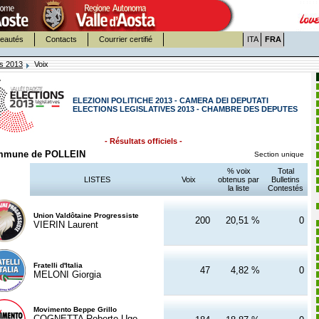
eautés
Contacts
Courrier certifié
ITA
FRA
es 2013
Voix
ELEZIONI POLITICHE 2013 - CAMERA DEI DEPUTATI
ELECTIONS LEGISLATIVES 2013 - CHAMBRE DES DEPUTES
- Résultats officiels -
mune de POLLEIN
Section unique
% voix
Total
LISTES
Voix
obtenus par
Bulletins
la liste
Contestés
Union Valdôtaine Progressiste
200
20,51 %
0
VIERIN Laurent
Fratelli d'Italia
47
4,82 %
0
MELONI Giorgia
Movimento Beppe Grillo
COGNETTA Roberto Ugo