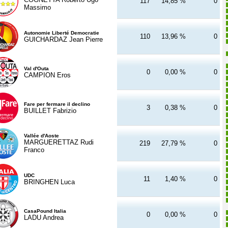
117
14,85 %
0
Massimo
Autonomie Liberté Democratie
110
13,96 %
0
GUICHARDAZ Jean Pierre
Val d'Outa
0
0,00 %
0
CAMPION Eros
Fare per fermare il declino
3
0,38 %
0
BUILLET Fabrizio
Vallée d'Aoste
MARGUERETTAZ Rudi
219
27,79 %
0
Franco
UDC
11
1,40 %
0
BRINGHEN Luca
CasaPound Italia
0
0,00 %
0
LADU Andrea