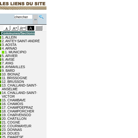
Communes/Sections
1. ALLEIN
2. ANTEY-SAINT-ANDRÉ
3. AOSTA
4. ARNAD
1. MUNICIPIO
5. ARVIER
6. AVISE
7. AYAS
8. AYMAVILLES
9. BARD
10. BIONAZ
11. BRISSOGNE
12. BRUSSON
13. CHALLAND-SAINT-
ANSELME
14. CHALLAND-SAINT-
VICTOR
15. CHAMBAVE
16. CHAMOIS
17. CHAMPDEPRAZ
18. CHAMPORCHER
19. CHARVENSOD
20. CHÂTILLON
21. COGNE
22. COURMAYEUR
23. DONNAS
24. DOUES
25. EMARÈSE