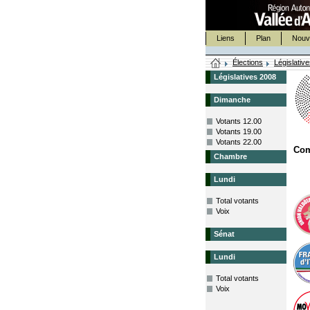
Liens
Plan
Nouv
Élections
Législativ
Législatives 2008
Dimanche
Votants 12.00
Votants 19.00
Votants 22.00
Co
Chambre
Lundi
Total votants
Voix
Sénat
Lundi
Total votants
Voix