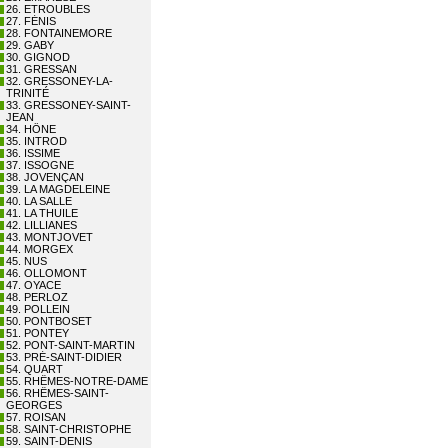
26. ETROUBLES
27. FÉNIS
28. FONTAINEMORE
29. GABY
30. GIGNOD
31. GRESSAN
32. GRESSONEY-LA-
TRINITÉ
33. GRESSONEY-SAINT-
JEAN
34. HÔNE
35. INTROD
36. ISSIME
37. ISSOGNE
38. JOVENÇAN
39. LA MAGDELEINE
40. LA SALLE
41. LA THUILE
42. LILLIANES
43. MONTJOVET
44. MORGEX
45. NUS
46. OLLOMONT
47. OYACE
48. PERLOZ
49. POLLEIN
50. PONTBOSET
51. PONTEY
52. PONT-SAINT-MARTIN
53. PRÉ-SAINT-DIDIER
54. QUART
55. RHÊMES-NOTRE-DAME
56. RHÊMES-SAINT-
GEORGES
57. ROISAN
58. SAINT-CHRISTOPHE
59. SAINT-DENIS