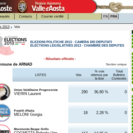
eautés
Contacts
Courrier certifié
ITA
FRA
es 2013
Voix
ELEZIONI POLITICHE 2013 - CAMERA DEI DEPUTATI
ELECTIONS LEGISLATIVES 2013 - CHAMBRE DES DEPUTES
- Résultats officiels -
mmune de ARNAD
Section unique
% voix
Total
LISTES
Voix
obtenus par
Bulletins
la liste
Contestés
Union Valdôtaine Progressiste
290
36,80 %
0
VIERIN Laurent
Fratelli d'Italia
18
2,28 %
0
MELONI Giorgia
Movimento Beppe Grillo
COGNETTA Roberto Ugo