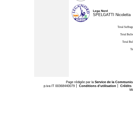
Lega Nord
SPELGATTI Nicoletta
Total Suffrag
Total Bulle
Total Bul
To
Page rédigée par la
Service de la Communic
p.iva IT 00368440079
Conditions d'utilisation
Crédits
Mi