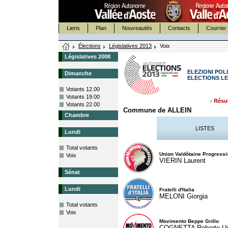
Liens
Plan
Nouveautés
Contacts
Courrier 
Élections
Législatives 2013
Voix
Législatives 2008
ELEZIONI POLI
Dimanche
ELECTIONS LE
Votants 12.00
Votants 19.00
- Résul
Votants 22.00
Commune de ALLEIN
Chambre
LISTES
Lundi
Total votants
Union Valdôtaine Progressi
Voix
VIERIN Laurent
Sénat
Lundi
Fratelli d'Italia
MELONI Giorgia
Total votants
Voix
Movimento Beppe Grillo
COGNETTA Roberto U