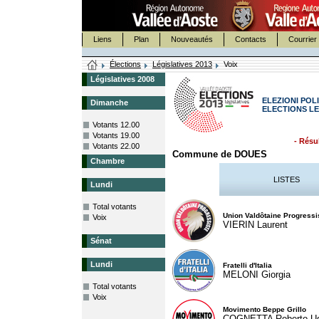
Liens
Plan
Nouveautés
Contacts
Courrier 
Élections
Législatives 2013
Voix
Législatives 2008
ELEZIONI POLI
Dimanche
ELECTIONS LE
Votants 12.00
Votants 19.00
- Résul
Votants 22.00
Commune de DOUES
Chambre
LISTES
Lundi
Total votants
Union Valdôtaine Progressi
Voix
VIERIN Laurent
Sénat
Lundi
Fratelli d'Italia
MELONI Giorgia
Total votants
Voix
Movimento Beppe Grillo
COGNETTA Roberto U