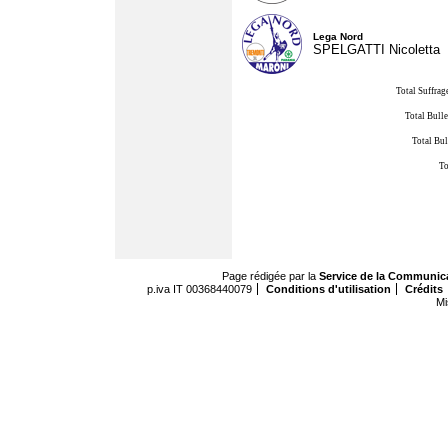
Lega Nord
SPELGATTI Nicoletta
Total Suffrag
Total Bulle
Total Bul
To
Page rédigée par la
Service de la Communic
p.iva IT 00368440079
Conditions d'utilisation
Crédits
Mi