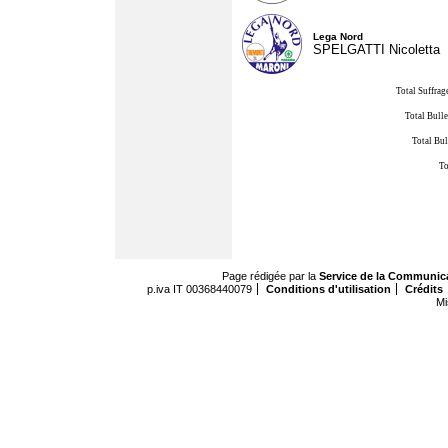
Lega Nord
SPELGATTI Nicoletta
Total Suffrag
Total Bulle
Total Bul
To
Page rédigée par la
Service de la Communic
p.iva IT 00368440079
Conditions d'utilisation
Crédits
Mi