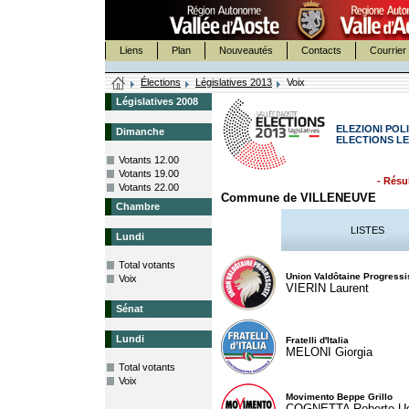
Liens
Plan
Nouveautés
Contacts
Courrier 
Élections
Législatives 2013
Voix
Législatives 2008
ELEZIONI POLI
Dimanche
ELECTIONS LE
Votants 12.00
Votants 19.00
- Résul
Votants 22.00
Commune de VILLENEUVE
Chambre
LISTES
Lundi
Total votants
Union Valdôtaine Progressi
Voix
VIERIN Laurent
Sénat
Lundi
Fratelli d'Italia
MELONI Giorgia
Total votants
Voix
Movimento Beppe Grillo
COGNETTA Roberto U